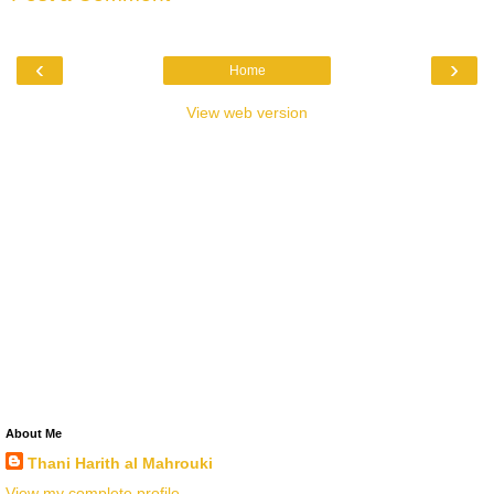
‹
›
Home
View web version
About Me
Thani Harith al Mahrouki
View my complete profile