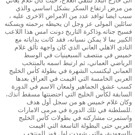
الى خارج البلاد لتلقي العلاج، حيث كان غلام يعاني
من مرض ارتفاع السكر بشكل اساسي والذي
سبب ايضا توافد عدد من الامراض الاخرى عليه ،
سائلين المولى عز وجل ان يحيطه برحمته ويسكنه
فسيح جناته.وذاكرة التاريخ دونت امس هذا اللاعب
الكبير بما لا يمكن نسيانه، فقد كانت بداياته مع
النادي الاهلي العاني الذي كان واجهة تألق غلام
خميس في منتصف السبعينيات في الوسط
الرياضي العماني، ثم ارتبط اسمه بالمنتخب
العماني ليكتسب الشهرة في بطولة كأس الخليج
العربي الخامسة التي اقيمت في العراق بعدها
كسب عشق الجماهير ولمعان الاسم في الدورة
السابقة لكأس الخليج التي احتضنتها مسقط آنذك،
وكان غلام خميس هو من سجل أول هدف
للسلطنة في تلك الدورة في مرمى الامارات.
واستمرت مشاركته في بطولات كأس الخليج
العربي حتى البطولة التاسعة التي اقيمت
بالسعودية، والتي شهدت اول فوز للمنتخب