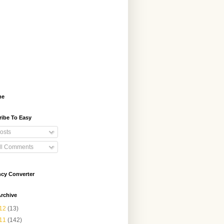
me
ribe To Easy
osts
ll Comments
ncy Converter
rchive
12
(13)
11
(142)