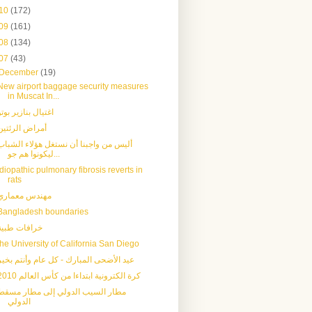
10
(172)
09
(161)
08
(134)
07
(43)
December
(19)
New airport baggage security measures
in Muscat In...
اغتيال بنازير بوتو
أمراض الرئتين
أليس من واجبنا أن نستغل هؤلاء الشباب
ليكونوا هم جو...
Idiopathic pulmonary fibrosis reverts in
rats
مهندس معماري
Bangladesh boundaries
خرافات طبية
the University of California San Diego
عيد الأضحى المبارك - كل عام وأنتم بخير
كرة الكترونية ابتداءا من كأس العالم 2010
مطار السيب الدولي إلى مطار مسقط
الدولي