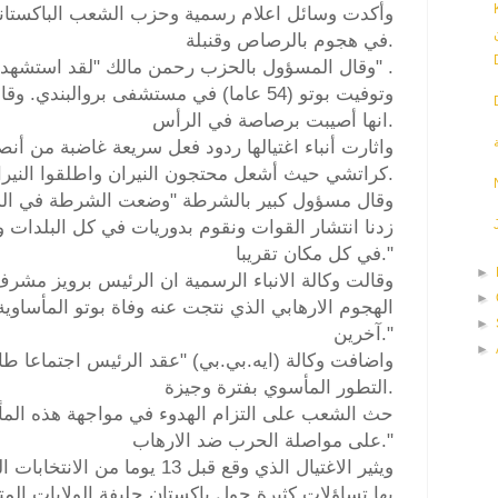
وأكدت وسائل اعلام رسمية وحزب الشعب الباكستاني
في هجوم بالرصاص وقنبلة.
وقال المسؤول بالحزب رحمن مالك "لقد استشهدت" .
وتوفيت بوتو (54 عاما) في مستشفى بروالبند
انها أصيبت برصاصة في الرأس.
واثارت أنباء اغتيالها ردود فعل سريعة غاضبة من أن
كراتشي حيث أشعل محتجون النيران واطلقوا النيران والقوا الحجارة.
وقال مسؤول كبير بالشرطة "وضعت الشرطة في الس
زدنا انتشار القوات ونقوم بدوريات في كل البلدات
في كل مكان تقريبا."
►
وقالت وكالة الانباء الرسمية ان الرئيس برويز مشرف
►
الهجوم الارهابي الذي نتجت عنه وفاة بوتو المأساوية 
►
آخرين."
►
واضافت وكالة (ايه.بي.بي) "عقد الرئيس اجتماعا طار
التطور المأسوي بفترة وجيزة.
على مواصلة الحرب ضد الارهاب."
ويثير الاغتيال الذي وقع قبل 13 يو
بها تساؤلات كثيرة حول باكستان حليفة الولايات المت