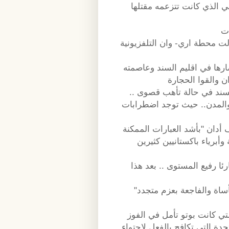
 الذي كانت تتزعمه مقتلها
ي. وقالت محطة اري- وان التلفزيونية
صارها في اقليم السند وعاصمته
ند في حالة تأهب قصوى ..
 والمدن.. حيث توجد اضطرابات
 أدان "بأشد العبارات الممكنة
وأبرياء باكستانيين كثيرين
ئا رفيع المستوى .. بعد هذا
"حث الشعب على التزام الهدوء في مواجهة هذه المأساة والفاجعة بعزم متجدد
ما من الانتخابات التي كانت بوتو تأمل في الفوز
حدة التي تكافح بالفعل لاحتواء