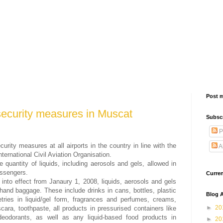
Post 
ecurity measures in Muscat
Subsc
P
rity measures at all airports in the country in line with the
A
ternational Civil Aviation Organisation.
he quantity of liquids, including aerosols and gels, allowed in
assengers.
Curre
into effect from Janaury 1, 2008, liquids, aerosols and gels
hand baggage. These include drinks in cans, bottles, plastic
Blog A
etries in liquid/gel form, fragrances and perfumes, creams,
►
20
cara, toothpaste, all products in pressurised containers like
deodorants, as well as any liquid-based food products in
►
20