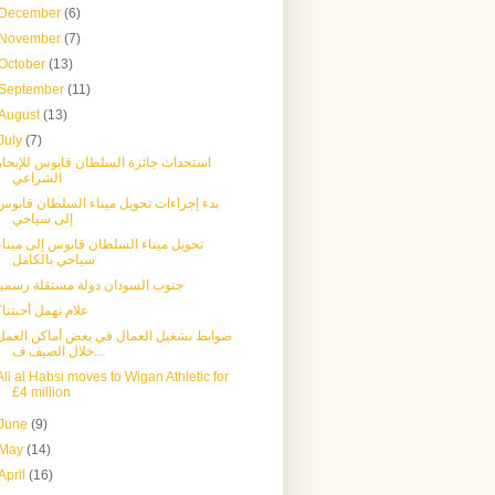
December
(6)
November
(7)
October
(13)
September
(11)
August
(13)
July
(7)
استحداث جائزة السلطان قابوس للإبحار
الشراعي
بدء إجراءات تحويل ميناء السلطان قابوس
إلى سياحي
تحويل ميناء السلطان قابوس إلى ميناء
سياحي بالكامل
جنوب السودان دولة مستقلة رسمياً
علام نهمل أحبتنا؟
ضوابط نشغيل العمال في بعض أماكن العمل
خلال الصيف ف...
Ali al Habsi moves to Wigan Athletic for
£4 million
June
(9)
May
(14)
April
(16)