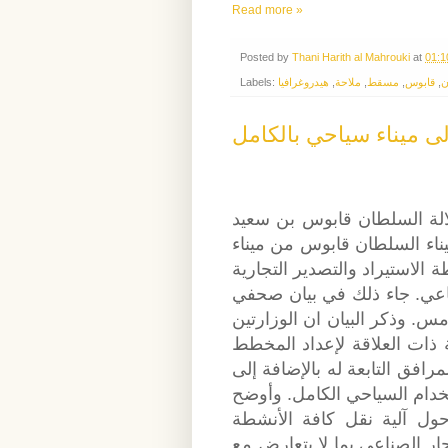
Read more »
Posted by
Thani Harith al Mahrouki
at
01:1
Labels:
هيدروغرافيا
,
ملاحة
,
مسقط
,
قابوس
,
ن
ى ميناء سياحي بالكامل
الة السلطان قابوس بن سعيد
يناء السلطان قابوس من ميناء
 الاستيراد والتصدير التجارية
«اعي. جاء ذلك في بيان صحفي
مس. وذكر البيان ان الوزارتين
 ذات العلاقة لإعداد المخطط
رافق التابعة له بالإضافة إلى
استخدام السياحي الكامل. وأوضح
حول آلية نقل كافة الأنشطة
حار الصناعي بما لا يتعارض مع