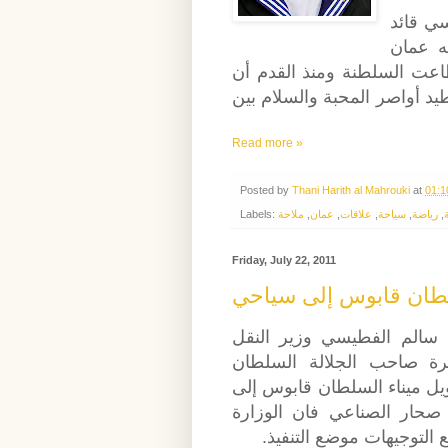
سي قائد
به عمان
عت السلطنة ومنذ القدم أن
يد أواصر المحبة والسلام بين
Read more »
Posted by
Thani Harith al Mahrouki
at
01:1
Labels:
ملاحة
,
عمان
,
علاقات
,
سياحة
,
رياضة
,
Friday, July 22, 2011
سلطان قابوس إلى سياحي
ن سالم الفطيسي وزير النقل
حضرة صاحب الجلالة السلطان
يل ميناء السلطان قابوس إلى
 صحار الصناعي فان الوزارة
 التوجيهات موضع التنفيذ