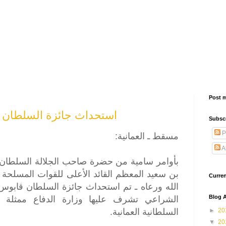
Post 
استحداث جائزة السلطان ق
Subsc
P
مسقط ـ العمانية:
A
بأوامر سامية من حضرة صاحب الجلالة السلطان
بن سعيد المعظم القائد الأعلى للقوات المسلحة
Curre
الله ورعاه ـ تم استحداث جائزة السلطان قابوس 
Blog A
الشراعي تشرف عليها وزارة الدفاع ممثلة با
السلطانية العمانية.
►
20
▼
20