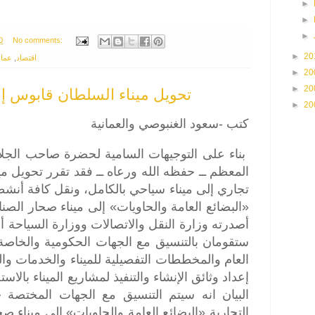
►
►
►
0
No comments:
►
20
عما
,
اقتصاد
►
20
►
20
تحويل ميناء السلطان قابوس إل
►
20
كتب -سعود الغنبوصي والعمانية
بناء على التوجيهات السامية لحضرة صاحب الجل
المعظم ــ حفظه الله ورعاه ــ فقد تقرر تحويل م
تجاري إلى ميناء سياحي بالكامل، ونقل كافة أنشطة
البضائع العامة والحاويات» إلى ميناء صحار الصن
أصدرته وزارة النقل والاتصالات ووزارة السياحة أ
ستقومان بالتنسيق مع الجهات الحكومية والخاصة
العام والمخططات التفصيلية للميناء والخدمات والم
إعداد وثائق الإنشاء والتنفيذ لمشاريع الميناء بال
البيان انه سيتم التنسيق مع الجهات المختصة 
التجارية «البضائع العامة والحاويات» إلى ميناء ص