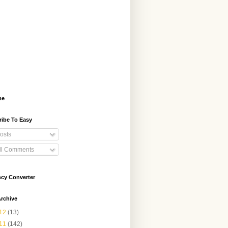
me
ribe To Easy
osts
ll Comments
ncy Converter
rchive
12
(13)
11
(142)