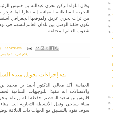
►
وقال اللواء الركن بحري عبدالله بن خميس الرئي
►
البحرية السلطانية العمانية إنه نظرا لما تزخر 
►
من تراث بحري عريق ولموقعها الجغرافي استطا
►
تكون حلقة الوصل بين بلدان العالم لتسهم في توط
►
شعوب العالم المختلفة.
▼
0
No comments:
تنمية بشرية
,
تدريب
,
إعلام
بدء إجراءات تحويل ميناء ال
العمانية: أكد معالي الدكتور أحمد بن محمد ب
والاتصالات انه تنفيذا للتوجيهات السامية ل
قابوس بن سعيد المعظم -حفظه الله ورعاه- بتحو
►
►
ميناء سياحي ونقل الأنشطة التجارية إلى ميناء
►
سوف تقوم بالتنسيق مع الجهات ذات العلاقة لوضع.