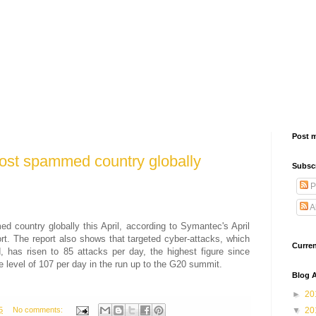
Post 
most spammed country globally
Subsc
P
A
ountry globally this April, according to Symantec's April
t. The report also shows that targeted cyber-attacks, which
Curre
 has risen to 85 attacks per day, the highest figure since
level of 107 per day in the run up to the G20 summit.
Blog A
►
20
5
No comments:
▼
20