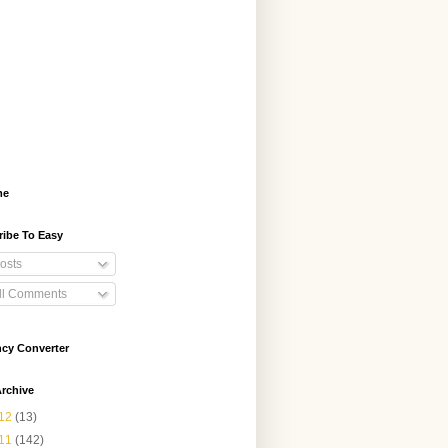
me
ribe To Easy
osts
ll Comments
ncy Converter
rchive
12
(13)
11
(142)