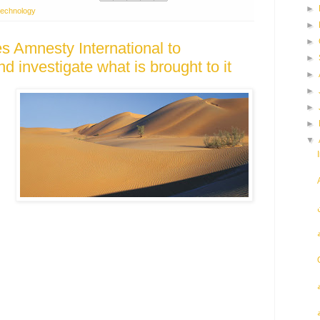
►
technology
►
►
s Amnesty International to
►
 investigate what is brought to it
►
►
►
►
▼