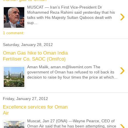
MUSCAT — Iran’s First Vice-President Dr
›
Mohammed Reza Rahimi said yesterday that his
talks with His Majesty Sultan Qaboos dealt with
sup...
1 comment:
Saturday, January 28, 2012
Oman Gas hike to Oman India
Fertiliser Co. SAOC (Omifco)
›
Aman Malik, aman.m@livemint.com The
government of Oman has refused to roll back its
decision to raise by four times the price at which...
Friday, January 27, 2012
Excellence services for Oman
Air
›
Muscat, Jan 27 (ONA) ---Wayne Pearce, CEO of
Oman Air said that he has been attempting, since