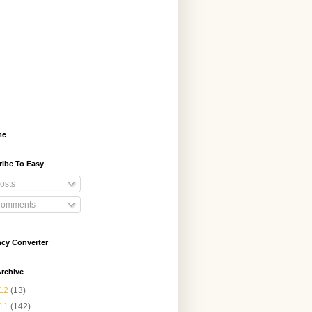
me
ribe To Easy
osts
omments
ncy Converter
rchive
12
(13)
11
(142)