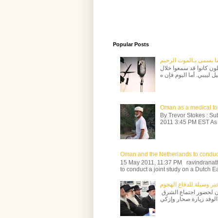
Popular Posts
ما يسمى بـالموت الرحيم
سط | الشرق الأوسط – منذ 12 ساعةً قليلون كانوا قد سمعوا خلال
Oman as a medical tou
By Trevor Stokes : Su
2011 3:45 PM EST As 
Oman and the Netherlands to conduc
15 May 2011, 11:37 PM ravindrana
to conduct a joint study on a Dutch Eas
ير وسيلة للدفاع الهجوم
زاهر بن حارث المحروقي سلطنة عمان عندما زار وفد إسرائيلي عُمان لحضور اجتماع الشرق