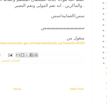
►
والماكرين . انه نعم المولى ونعم النصير .
►
►
سس/العمانية/سس
►
►
سسسسسسسسسسس
►
►
منقول من
►
://www.omannews.gov.om/ona/newsDetails.jsp?newsID=45193
►
►
5
►
ع
,
تجسس
,
الإمارات
▼
Home
Older Post