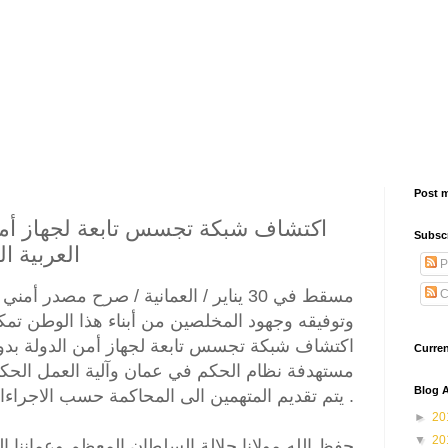
Post 
اكتشاف شبكة تجسس تابعة لجهاز أمن 
Subsc
العربية 
P
مسقط في 30 يناير / العمانية / صرح مصدر 
C
وتوفيقه وجهود المخلصين من أبناء هذا الوطن تمكن
اكتشاف شبكة تجسس تابعة لجهاز أمن الدولة بدولة
Curre
مستهدفة نظام الحكم في عمان وآلية العمل الح
Blog A
يتم تقديم المتهمين الى المحاكمة حسب الاجراءات المتبعة في هذا الشأن .
►
20
▼
20
حفظ الله مولانا جلالة السلطان المعظم وعماننا الح