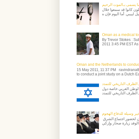
ما يسمى بـالموت الرحيم
سط | الشرق الأوسط – منذ 12 ساعةً قليلون كانوا قد سمعوا خلال
Oman as a medical tou
By Trevor Stokes : Su
2011 3:45 PM EST As 
Oman and the Netherlands to conduc
15 May 2011, 11:37 PM ravindrana
to conduct a joint study on a Dutch Eas
الظرف التاريخي للتمدد
لوطن العربي خاصة دول
ير وسيلة للدفاع الهجوم
زاهر بن حارث المحروقي سلطنة عمان عندما زار وفد إسرائيلي عُمان لحضور اجتماع الشرق