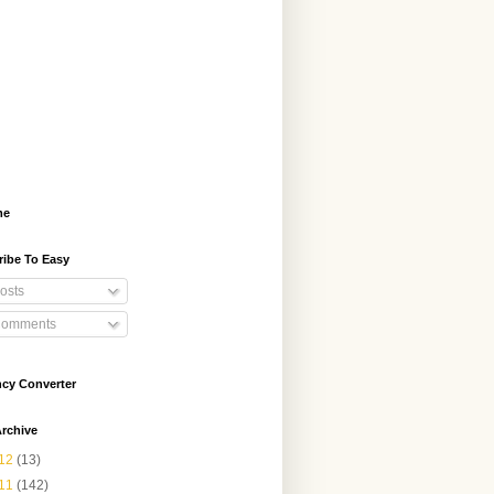
me
ribe To Easy
osts
omments
ncy Converter
rchive
12
(13)
11
(142)