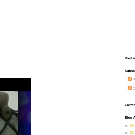
Post 
Subsc
P
C
Curre
Blog A
►
20
►
20