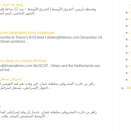
وثيقة ضد أنصار 
بواسطة باريس: الشرق الأو
►
الشهر الماضي باسم أنجيل لييبي. أما اليوم فإن ه...
►
►
►
rism destination faces challenges
bscribe to Trevor's RSS feed t.stokes@ibtimes.com December 16,
►
Oman positions ...
►
►
►
t a study on a wreck off Oman
th@khaleejtimes.com MUSCAT - Oman and the Netherlands are
►
t Ind...
►
إسرائيل تستغل 
►
زاهر بن حارث المحروقي سلطنة عمان في وقت تعم فيه الفوضى ا
الجوار الإسرائيلي، تستغل إسرائيل الظرف التاريخي للتمدد...
►
20
خ
الأوسط المخصص للمياه، طلب الوفد زيارة صحار وإزكي...