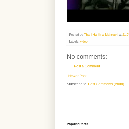
Posted by
Thani Harith al Mahrouki
at
21:0
Labels:
video
No comments:
Post a Comment
Newer Post
Subscribe to:
Post Comments (Atom)
Popular Posts